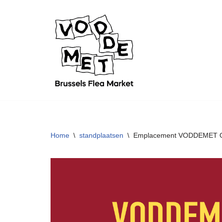
Ga
naar
de
inhoud
Home
\
standplaatsen
\
Emplacement VODDEMET OPE