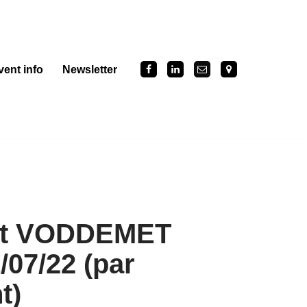
vent info
Newsletter
nt VODDEMET
07/22 (par
t)