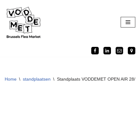
Ga
naar
de
inhoud
Home
\
standplaatsen
\
Standplaats VODDEMET OPEN AIR 28/08/