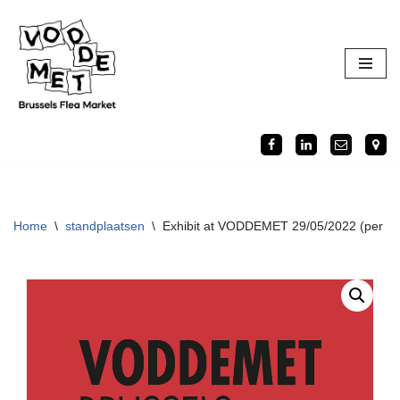
Ga
naar
de
inhoud
Home
\
standplaatsen
\
Exhibit at VODDEMET 29/05/2022 (per me